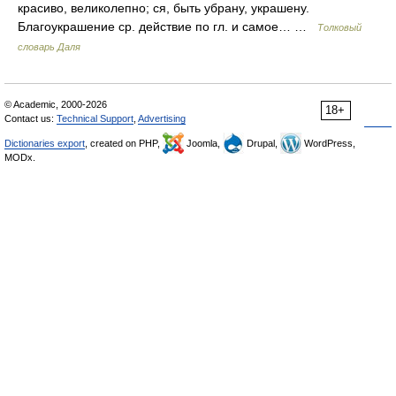
красиво, великолепно; ся, быть убрану, украшену.
Благоукрашение ср. действие по гл. и самое… …
Толковый
словарь Даля
© Academic, 2000-2026
18+
Contact us:
Technical Support
,
Advertising
Dictionaries export
, created on PHP,
Joomla,
Drupal,
WordPress,
MODx.