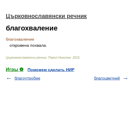
Църковнославянски речник
благохваление
благохваление
откровена похвала.
Църковнославянски речник
.
Павел Николов
.
2015
.
Игры ⚽
Поможем сделать НИР
благоутробие
благоцветний